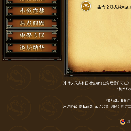
生命之游龙靴=游龙
《中华人民共和国增值电信业务经营许可证
《杭州烈
网络出版服务许
用户协议
隐私政策
家长监督
纠纷处理方
浙