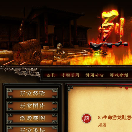
85生命游龙鞋怎
如题