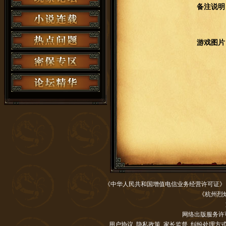
备注说明
游戏图片
《中华人民共和国增值电信业务经营许可证
《杭州烈
网络出版服务许
用户协议
隐私政策
家长监督
纠纷处理方